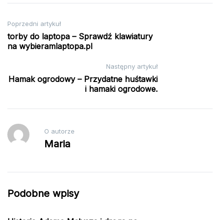
Nawigacja
Poprzedni artykuł
torby do laptopa – Sprawdź klawiatury
wpisu
na wybieramlaptopa.pl
Następny artykuł
Hamak ogrodowy – Przydatne huśtawki
i hamaki ogrodowe.
O autorze
Maria
Podobne wpisy