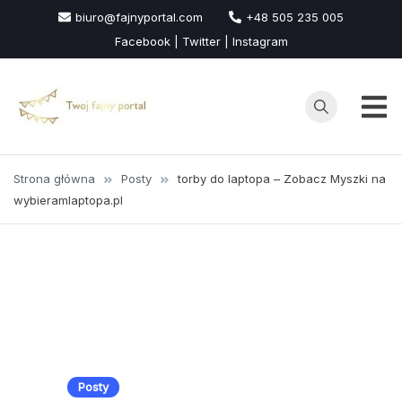
Przejdź
biuro@fajnyportal.com
+48 505 235 005
do
Facebook | Twitter | Instagram
treści
Strona główna
Posty
torby do laptopa – Zobacz Myszki na
wybieramlaptopa.pl
Posty