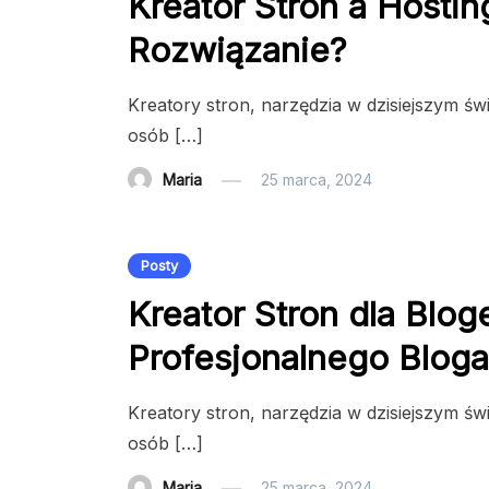
Kreator Stron a Hosti
Rozwiązanie?
Kreatory stron, narzędzia w dzisiejszym ś
osób […]
Maria
25 marca, 2024
Posty
Kreator Stron dla Blo
Profesjonalnego Blog
Kreatory stron, narzędzia w dzisiejszym ś
osób […]
Maria
25 marca, 2024