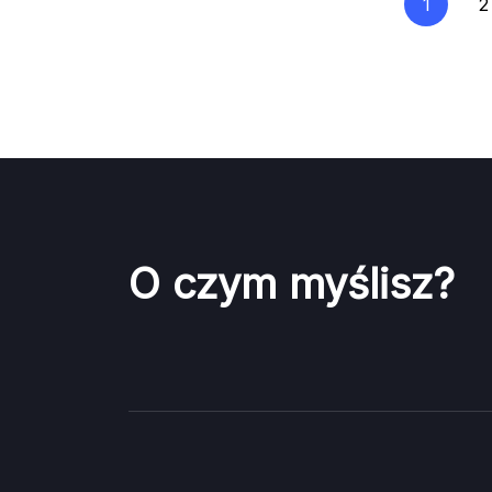
Posts
1
2
pagination
O czym myślisz?