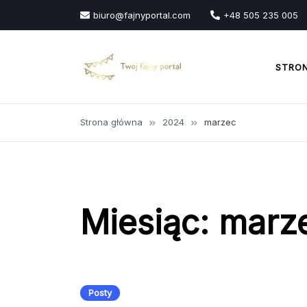
Przejdź
biuro@fajnyportal.com
+48 505 235 005
do
treści
STRO
Strona główna
2024
marzec
Miesiąc:
marz
Posty