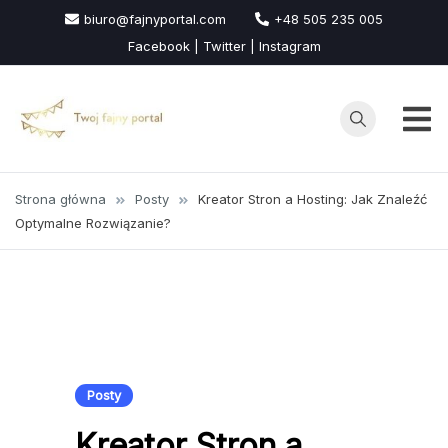
Przejdź
biuro@fajnyportal.com
+48 505 235 005
do
Facebook | Twitter | Instagram
treści
Strona główna
Posty
Kreator Stron a Hosting: Jak Znaleźć
Optymalne Rozwiązanie?
Posty
Kreator Stron a