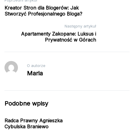
Nawigacja
Kreator Stron dla Blogerów: Jak
wpisu
Stworzyć Profesjonalnego Bloga?
Następny artykuł
Apartamenty Zakopane: Luksus i
Prywatność w Górach
O autorze
Maria
Podobne wpisy
Radca Prawny Agnieszka
Cybulska Braniewo