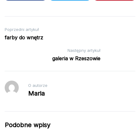
Nawigacja
Poprzedni artykuł
farby do wnętrz
wpisu
Następny artykuł
galeria w Rzeszowie
O autorze
Maria
Podobne wpisy