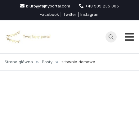
Przejdź
biuro@fajnyportal.com
+48 505 235 005
do
Facebook | Twitter | Instagram
treści
Strona główna
Posty
siłownia domowa