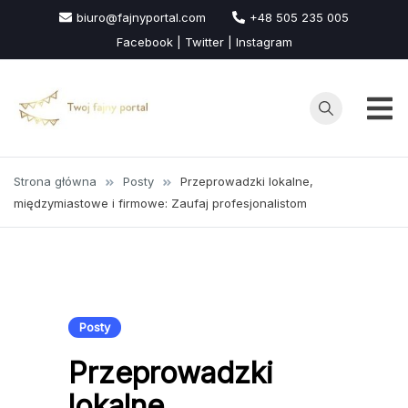
Przejdź
biuro@fajnyportal.com
+48 505 235 005
do
Facebook | Twitter | Instagram
treści
Strona główna
Posty
Przeprowadzki lokalne,
międzymiastowe i firmowe: Zaufaj profesjonalistom
Posty
Przeprowadzki
lokalne,