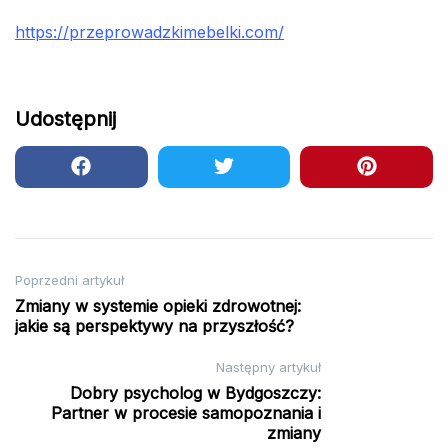
https://przeprowadzkimebelki.com/
Udostępnij
Nawigacja
Poprzedni artykuł
Zmiany w systemie opieki zdrowotnej:
wpisu
jakie są perspektywy na przyszłość?
Następny artykuł
Dobry psycholog w Bydgoszczy:
Partner w procesie samopoznania i
zmiany