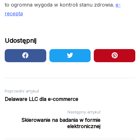
to ogromna wygoda w kontroli stanu zdrowia.
e-
recepta
Udostępnij
Nawigacja
Poprzedni artykuł
Delaware LLC dla e-commerce
wpisu
Następny artykuł
Skierowanie na badania w formie
elektronicznej