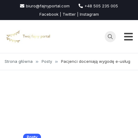
Przejdź
biuro@fajnyportal.com
+48 505 235 005
do
Facebook | Twitter | Instagram
treści
Strona główna
Posty
Pacjenci doceniają wygodę e-usług
Posty