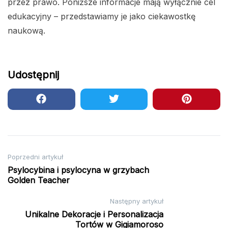
przez prawo. Poniższe informacje mają wyłącznie cel
edukacyjny – przedstawiamy je jako ciekawostkę
naukową.
Udostępnij
Nawigacja
Poprzedni artykuł
Psylocybina i psylocyna w grzybach
wpisu
Golden Teacher
Następny artykuł
Unikalne Dekoracje i Personalizacja
Tortów w Gigiamoroso