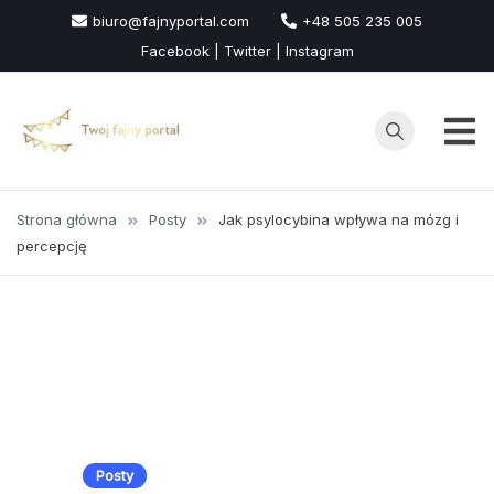
Przejdź
biuro@fajnyportal.com
+48 505 235 005
do
Facebook | Twitter | Instagram
treści
Strona główna
Posty
Jak psylocybina wpływa na mózg i
percepcję
Posty