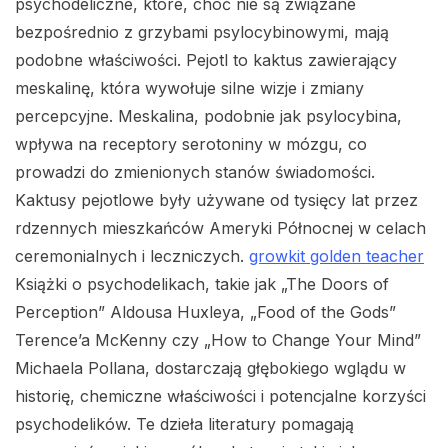
psychodeliczne, które, choć nie są związane
bezpośrednio z grzybami psylocybinowymi, mają
podobne właściwości. Pejotl to kaktus zawierający
meskalinę, która wywołuje silne wizje i zmiany
percepcyjne. Meskalina, podobnie jak psylocybina,
wpływa na receptory serotoniny w mózgu, co
prowadzi do zmienionych stanów świadomości.
Kaktusy pejotlowe były używane od tysięcy lat przez
rdzennych mieszkańców Ameryki Północnej w celach
ceremonialnych i leczniczych.
growkit golden teacher
Książki o psychodelikach, takie jak „The Doors of
Perception” Aldousa Huxleya, „Food of the Gods”
Terence’a McKenny czy „How to Change Your Mind”
Michaela Pollana, dostarczają głębokiego wglądu w
historię, chemiczne właściwości i potencjalne korzyści
psychodelików. Te dzieła literatury pomagają