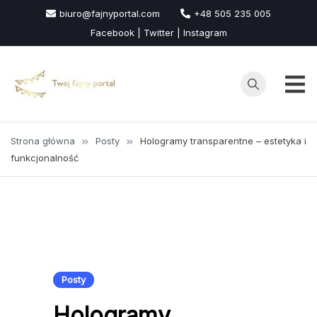
Przejdź
biuro@fajnyportal.com
+48 505 235 005
do
Facebook | Twitter | Instagram
treści
Strona główna
Posty
Hologramy transparentne – estetyka i
funkcjonalność
Posty
Hologramy