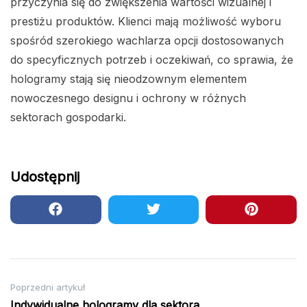
przyczynia się do zwiększenia wartości wizualnej i
prestiżu produktów. Klienci mają możliwość wyboru
spośród szerokiego wachlarza opcji dostosowanych
do specyficznych potrzeb i oczekiwań, co sprawia, że
hologramy stają się nieodzownym elementem
nowoczesnego designu i ochrony w różnych
sektorach gospodarki.
Udostępnij
Nawigacja
Poprzedni artykuł
Indywidualne hologramy dla sektora