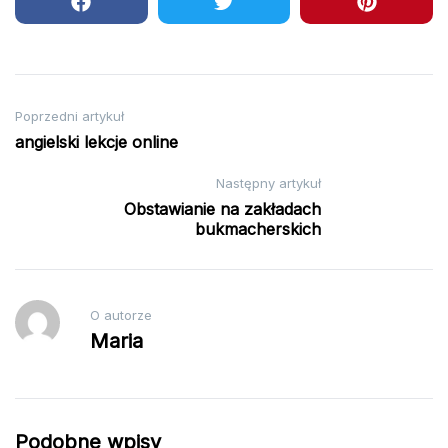
Nawigacja
Poprzedni artykuł
angielski lekcje online
wpisu
Następny artykuł
Obstawianie na zakładach
bukmacherskich
O autorze
Maria
Podobne wpisy