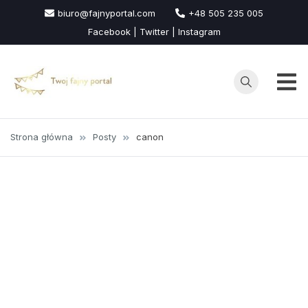
Przejdź
biuro@fajnyportal.com
+48 505 235 005
do
Facebook | Twitter | Instagram
treści
Strona główna
Posty
canon