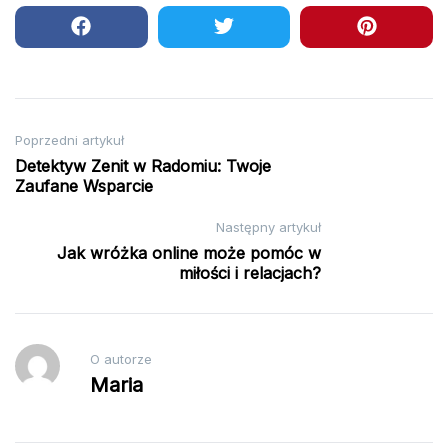
Nawigacja
Poprzedni artykuł
Detektyw Zenit w Radomiu: Twoje
wpisu
Zaufane Wsparcie
Następny artykuł
Jak wróżka online może pomóc w
miłości i relacjach?
O autorze
Maria