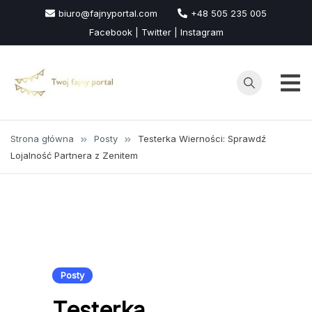
Przejdź
biuro@fajnyportal.com
+48 505 235 005
do
Facebook | Twitter | Instagram
treści
Strona główna
Posty
Testerka Wierności: Sprawdź
Lojalność Partnera z Zenitem
Posty
Testerka