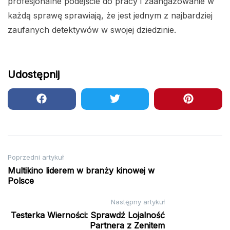
profesjonalne podejście do pracy i zaangażowanie w
każdą sprawę sprawiają, że jest jednym z najbardziej
zaufanych detektywów w swojej dziedzinie.
Udostępnij
Nawigacja
Poprzedni artykuł
Multikino liderem w branży kinowej w
wpisu
Polsce
Następny artykuł
Testerka Wierności: Sprawdź Lojalność
Partnera z Zenitem