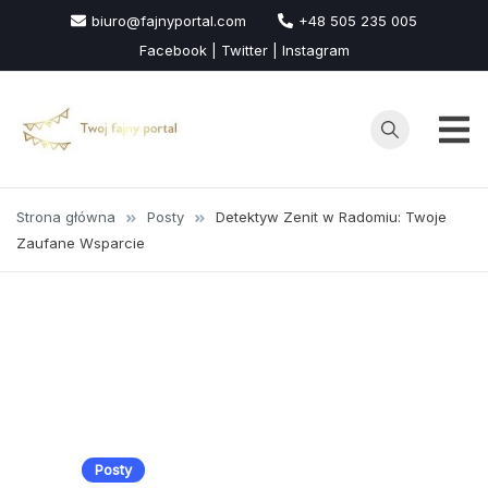
Przejdź
biuro@fajnyportal.com
+48 505 235 005
do
Facebook | Twitter | Instagram
treści
Strona główna
Posty
Detektyw Zenit w Radomiu: Twoje
Zaufane Wsparcie
Posty