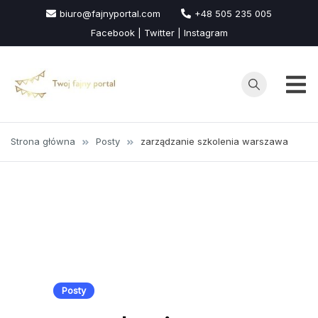
Przejdź
biuro@fajnyportal.com
+48 505 235 005
do
Facebook | Twitter | Instagram
treści
Strona główna
Posty
zarządzanie szkolenia warszawa
Posty