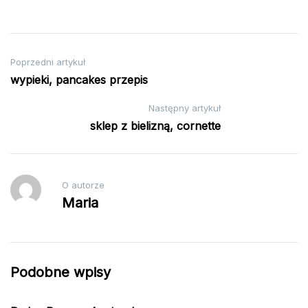
Nawigacja
Poprzedni artykuł
wypieki, pancakes przepis
wpisu
Następny artykuł
sklep z bielizną, cornette
O autorze
Maria
Podobne wpisy