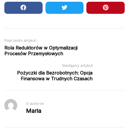
Nawigacja
Poprzedni artykuł
Rola Reduktorów w Optymalizacji
wpisu
Procesów Przemysłowych
Następny artykuł
Pożyczki dla Bezrobotnych: Opcja
Finansowa w Trudnych Czasach
O autorze
Maria