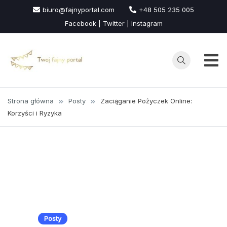
Przejdź
biuro@fajnyportal.com
+48 505 235 005
do
Facebook | Twitter | Instagram
treści
Strona główna
Posty
Zaciąganie Pożyczek Online:
Korzyści i Ryzyka
Posty