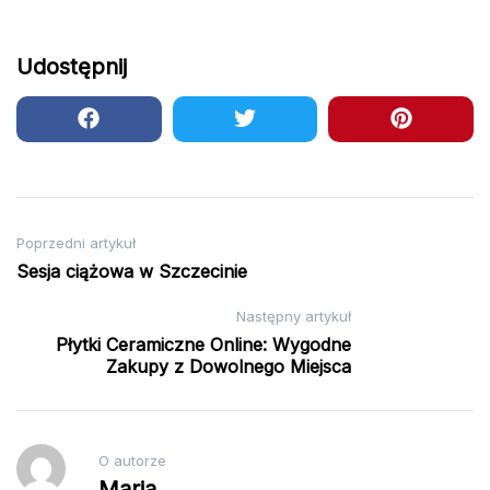
Udostępnij
Nawigacja
Poprzedni artykuł
Sesja ciążowa w Szczecinie
wpisu
Następny artykuł
Płytki Ceramiczne Online: Wygodne
Zakupy z Dowolnego Miejsca
O autorze
Maria