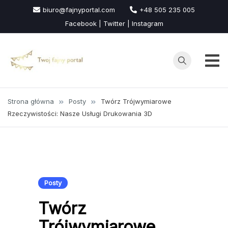
Przejdź
biuro@fajnyportal.com
+48 505 235 005
do
Facebook | Twitter | Instagram
treści
Strona główna
Posty
Twórz Trójwymiarowe
Rzeczywistości: Nasze Usługi Drukowania 3D
Posty
Twórz
Trójwymiarowe