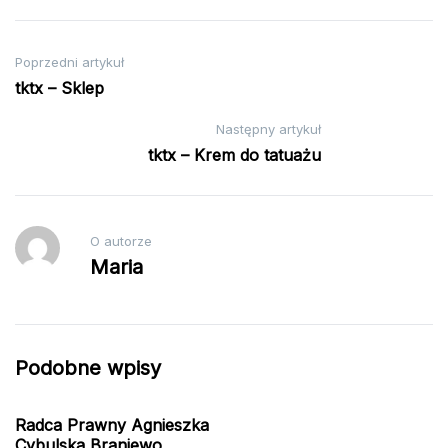
Nawigacja
Poprzedni artykuł
tktx – Sklep
wpisu
Następny artykuł
tktx – Krem do tatuażu
O autorze
Maria
Podobne wpisy
Radca Prawny Agnieszka
Cybulska Braniewo