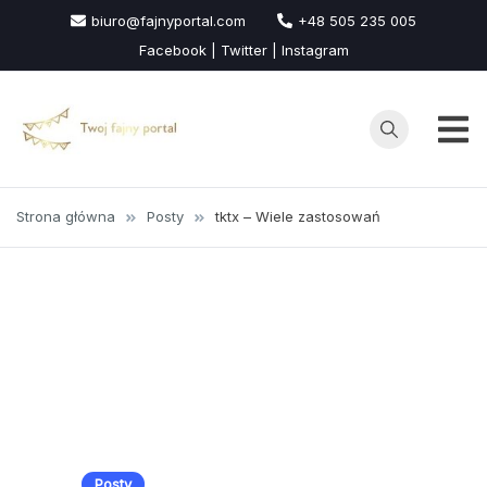
Przejdź
biuro@fajnyportal.com
+48 505 235 005
do
Facebook | Twitter | Instagram
treści
Strona główna
Posty
tktx – Wiele zastosowań
Posty