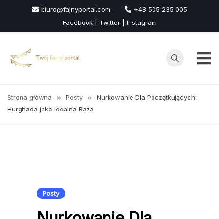
Przejdź
biuro@fajnyportal.com
+48 505 235 005
do
Facebook | Twitter | Instagram
treści
Strona główna
Posty
Nurkowanie Dla Początkujących:
Hurghada jako Idealna Baza
Posty
Nurkowanie Dla