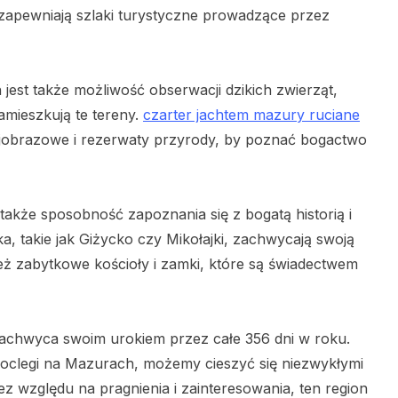
pewniają szlaki turystyczne prowadzące przez
st także możliwość obserwacji dzikich zwierząt,
zamieszkują te tereny.
czarter jachtem mazury ruciane
ajobrazowe i rezerwaty przyrody, by poznać bogactwo
także sposobność zapoznania się z bogatą historią i
a, takie jak Giżycko czy Mikołajki, zachwycają swoją
też zabytkowe kościoły i zamki, które są świadectwem
achwyca swoim urokiem przez całe 356 dni w roku.
noclegi na Mazurach, możemy cieszyć się niezwykłymi
z względu na pragnienia i zainteresowania, ten region