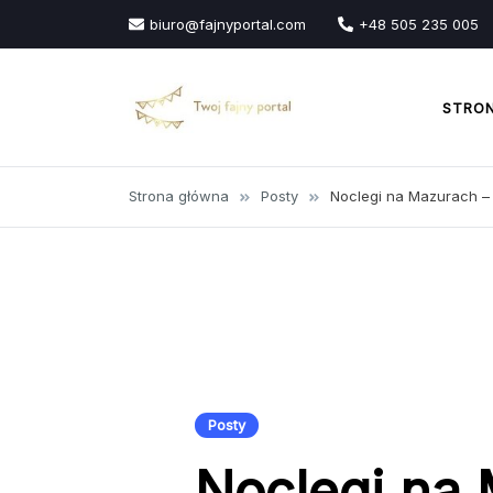
Przejdź
biuro@fajnyportal.com
+48 505 235 005
do
treści
STRO
Strona główna
Posty
Noclegi na Mazurach –
Posty
Noclegi na