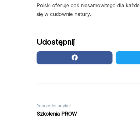
Polski oferuje coś niesamowitego dla każde
się w cudownie natury.
Udostępnij
Nawigacja
Poprzedni artykuł
Szkolenia PROW
wpisu