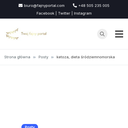
Przejdź
biuro@fajnyportal.com
+48 505 235 005
do
Facebook | Twitter | Instagram
treści
Strona główna
Posty
ketoza, dieta śródziemnomorska
Posty