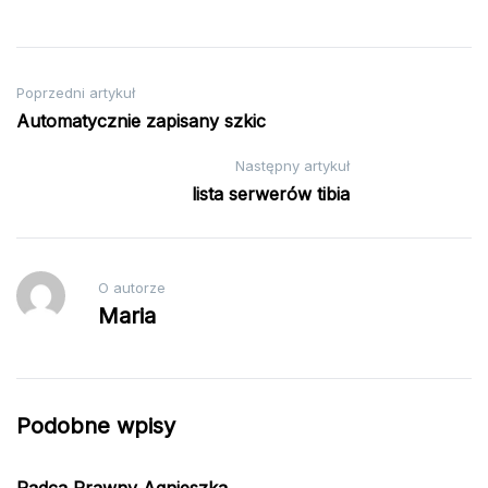
Nawigacja
Poprzedni artykuł
Automatycznie zapisany szkic
wpisu
Następny artykuł
lista serwerów tibia
O autorze
Maria
Podobne wpisy