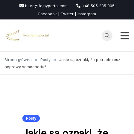
Przejdź
biuro@fajnyportal.com
+48 505 235 005
do
Facebook | Twitter | Instagram
treści
Strona główna
Posty
Jakie są oznaki, że potrzebujesz
naprawy samochodu?
Posty
Jakie są oznaki, że