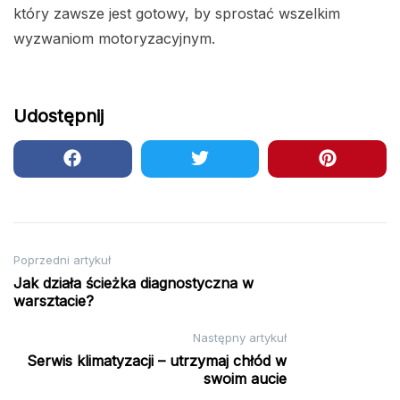
który zawsze jest gotowy, by sprostać wszelkim
wyzwaniom motoryzacyjnym.
Udostępnij
Nawigacja
Poprzedni artykuł
Jak działa ścieżka diagnostyczna w
wpisu
warsztacie?
Następny artykuł
Serwis klimatyzacji – utrzymaj chłód w
swoim aucie