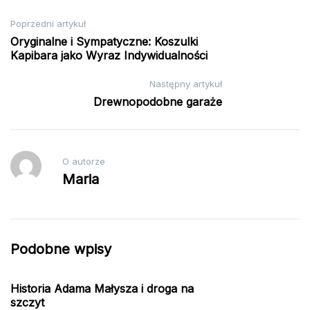
Nawigacja
Poprzedni artykuł
Oryginalne i Sympatyczne: Koszulki
wpisu
Kapibara jako Wyraz Indywidualności
Następny artykuł
Drewnopodobne garaże
O autorze
Maria
Podobne wpisy
Historia Adama Małysza i droga na
szczyt