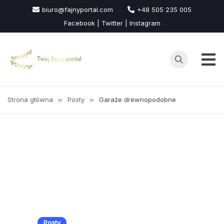
Przejdź
biuro@fajnyportal.com
+48 505 235 005
do
Facebook | Twitter | Instagram
treści
Strona główna
Posty
Garaże drewnopodobne
Posty