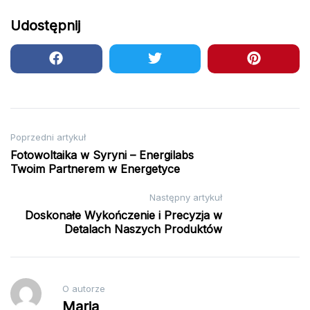
Udostępnij
Nawigacja
Poprzedni artykuł
Fotowoltaika w Syryni – Energilabs
wpisu
Twoim Partnerem w Energetyce
Następny artykuł
Doskonałe Wykończenie i Precyzja w
Detalach Naszych Produktów
O autorze
Maria