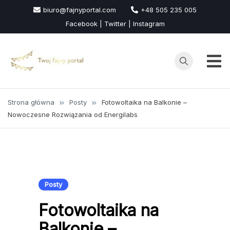
Przejdź
biuro@fajnyportal.com
+48 505 235 005
do
Facebook | Twitter | Instagram
treści
Strona główna
Posty
Fotowoltaika na Balkonie –
Nowoczesne Rozwiązania od Energilabs
Posty
Fotowoltaika na
Balkonie –