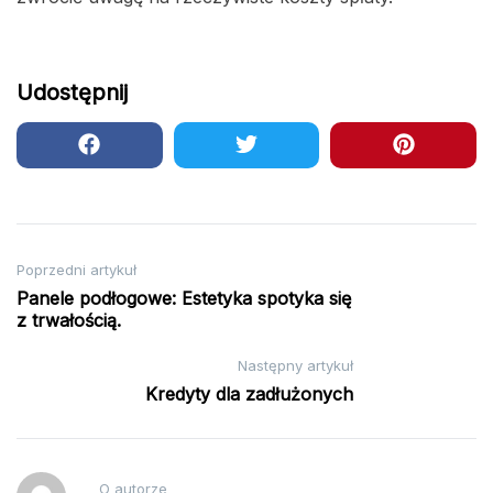
Udostępnij
Nawigacja
Poprzedni artykuł
Panele podłogowe: Estetyka spotyka się
wpisu
z trwałością.
Następny artykuł
Kredyty dla zadłużonych
O autorze