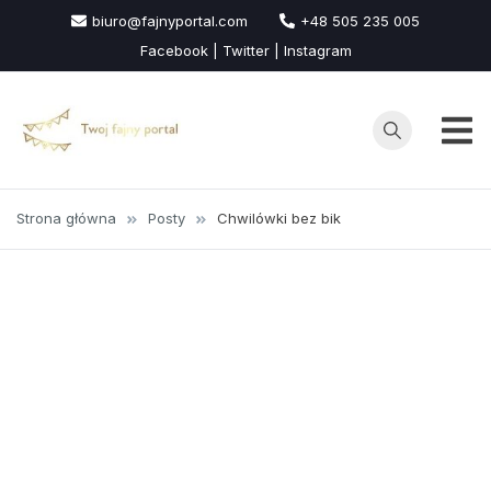
Przejdź
biuro@fajnyportal.com
+48 505 235 005
do
Facebook | Twitter | Instagram
treści
Strona główna
Posty
Chwilówki bez bik