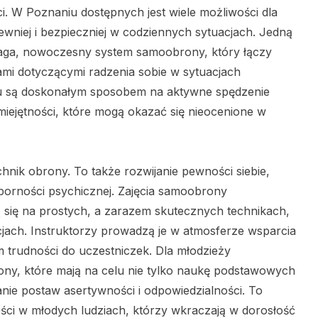
i. W Poznaniu dostępnych jest wiele możliwości dla
pewniej i bezpieczniej w codziennych sytuacjach. Jedną
 maga, nowoczesny system samoobrony, który łączy
mi dotyczącymi radzenia sobie w sytuacjach
iu są doskonałym sposobem na aktywne spędzenie
iejętności, które mogą okazać się nieocenione w
chnik obrony. To także rozwijanie pewności siebie,
porności psychicznej. Zajęcia samoobrony
się na prostych, a zarazem skutecznych technikach,
ach. Instruktorzy prowadzą je w atmosferze wsparcia
m trudności do uczestniczek. Dla młodzieży
ny, które mają na celu nie tylko naukę podstawowych
nie postaw asertywności i odpowiedzialności. To
ci w młodych ludziach, którzy wkraczają w dorosłość