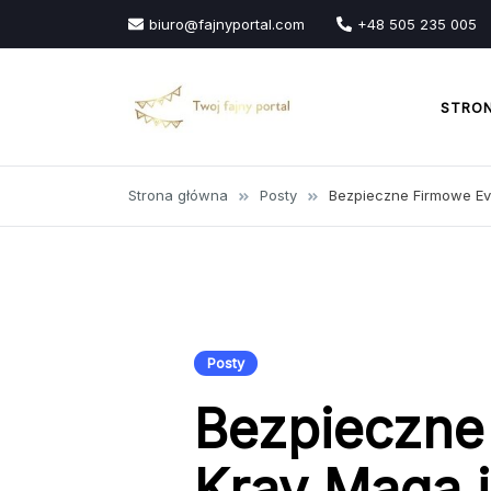
Przejdź
biuro@fajnyportal.com
+48 505 235 005
do
treści
STRO
Strona główna
Posty
Bezpieczne Firmowe Ev
Posty
Bezpieczne
Krav Maga 