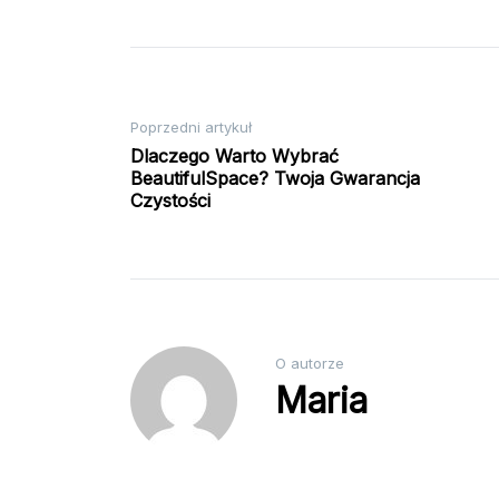
Nawigacja
Poprzedni artykuł
Dlaczego Warto Wybrać
BeautifulSpace? Twoja Gwarancja
wpisu
Czystości
O autorze
Maria