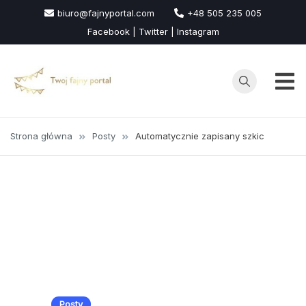
Przejdź
biuro@fajnyportal.com
+48 505 235 005
do
Facebook | Twitter | Instagram
treści
Strona główna
Posty
Automatycznie zapisany szkic
Posty