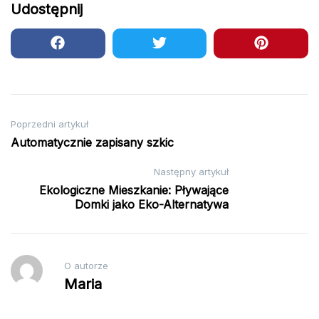
Udostępnij
Nawigacja
Poprzedni artykuł
Automatycznie zapisany szkic
wpisu
Następny artykuł
Ekologiczne Mieszkanie: Pływające
Domki jako Eko-Alternatywa
O autorze
Maria