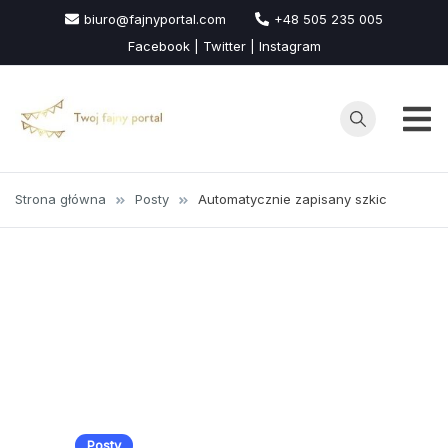
Przejdź
biuro@fajnyportal.com
+48 505 235 005
do
Facebook | Twitter | Instagram
treści
Strona główna
Posty
Automatycznie zapisany szkic
Posty