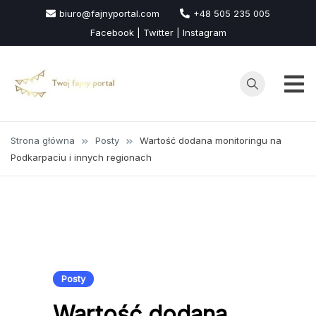
Przejdź
biuro@fajnyportal.com
+48 505 235 005
do
Facebook | Twitter | Instagram
treści
Strona główna
Posty
Wartość dodana monitoringu na
Podkarpaciu i innych regionach
Posty
Wartość dodana