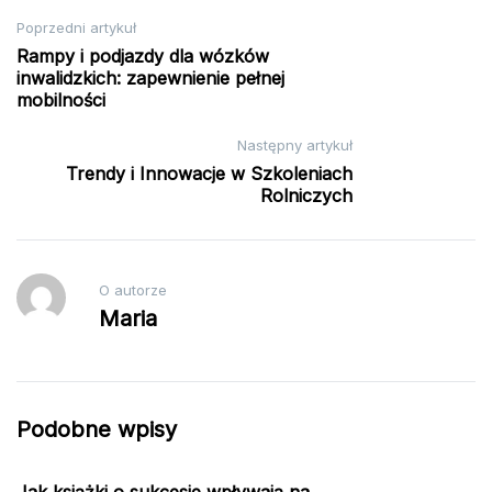
Nawigacja
Poprzedni artykuł
Rampy i podjazdy dla wózków
wpisu
inwalidzkich: zapewnienie pełnej
mobilności
Następny artykuł
Trendy i Innowacje w Szkoleniach
Rolniczych
O autorze
Maria
Podobne wpisy
Jak książki o sukcesie wpływają na