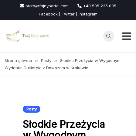
Przejdź
biuro@fajnyportal.com
+48 505 235 005
do
Facebook | Twitter | Instagram
treści
Strona główna
Posty
Słodkie Przeżycia w Wygodnym
Wydaniu: Cukiernia z Dowozem w Krakowie
Posty
Słodkie Przeżycia
w Wygodnym