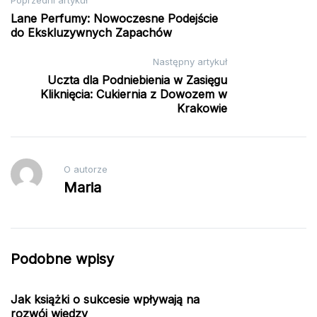
Nawigacja
Lane Perfumy: Nowoczesne Podejście
wpisu
do Ekskluzywnych Zapachów
Następny artykuł
Uczta dla Podniebienia w Zasięgu
Kliknięcia: Cukiernia z Dowozem w
Krakowie
O autorze
Maria
Podobne wpisy
Jak książki o sukcesie wpływają na
rozwój wiedzy