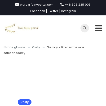
Przejdź
biuro@fajnyportal.com
+48 505 235 005
do
Facebook | Twitter | Instagram
treści
Strona główna
Posty
Niemcy – Rzeczoznawca
samochodowy
Posty