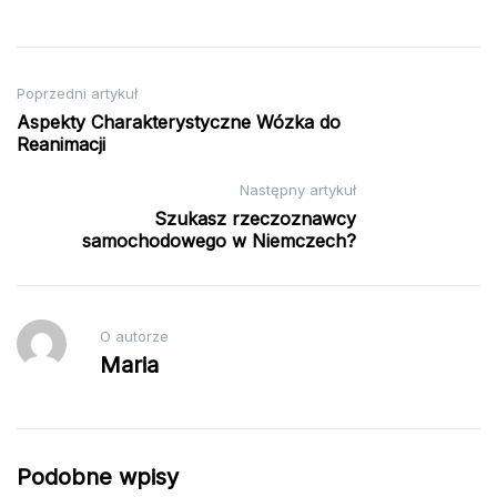
Nawigacja
Poprzedni artykuł
Aspekty Charakterystyczne Wózka do
wpisu
Reanimacji
Następny artykuł
Szukasz rzeczoznawcy
samochodowego w Niemczech?
O autorze
Maria
Podobne wpisy