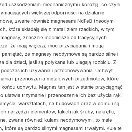
d uszkodzeniami mechanicznymi i korozją, co czyni
ymagających większej odporności na działanie
mowe, zwane również magnesami NdFeB (neodym-
, które składają się z metali ziem rzadkich, w tym
e magnesy, znacznie mocniejsze od tradycyjnych
za, że mają większą moc przyciągania i mogą
k pamiętać, że magnesy neodymowe są bardzo silne i
dla dzieci, jeśli są połykane lub ulegają rozbiciu. Z
 podczas ich używania i przechowywania. Uchwyt
mania i przenoszenia metalowych przedmiotów, które
ońcu uchwytu. Magnes ten jest w stanie przyciągnąć
o ułatwia trzymanie i przenoszenie ich bez użycia rąk.
myśle, warsztatach, na budowach oraz w domu i są
 narzędzi i elementów, takich jak śruby, nakrętki,
yczne, zwane również kulami neodymowymi, to małe
tóre są bardzo silnymi magnesami trwałymi. Kule te