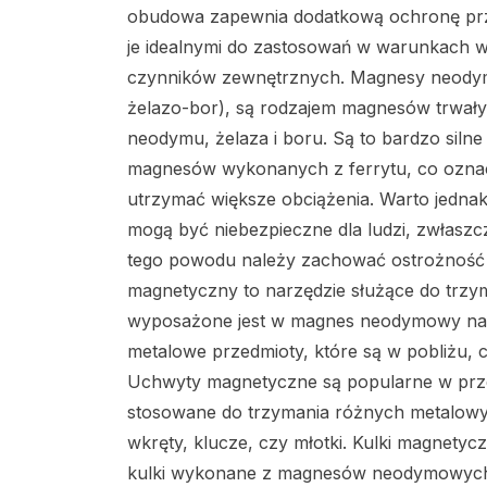
obudowa zapewnia dodatkową ochronę prze
je idealnymi do zastosowań w warunkach w
czynników zewnętrznych. Magnesy neody
żelazo-bor), są rodzajem magnesów trwałych
neodymu, żelaza i boru. Są to bardzo siln
magnesów wykonanych z ferrytu, co oznac
utrzymać większe obciążenia. Warto jedna
mogą być niebezpieczne dla ludzi, zwłaszcza 
tego powodu należy zachować ostrożność
magnetyczny to narzędzie służące do trzy
wyposażone jest w magnes neodymowy na k
metalowe przedmioty, które są w pobliżu, c
Uchwyty magnetyczne są popularne w prze
stosowane do trzymania różnych metalowych
wkręty, klucze, czy młotki. Kulki magnet
kulki wykonane z magnesów neodymowych, k