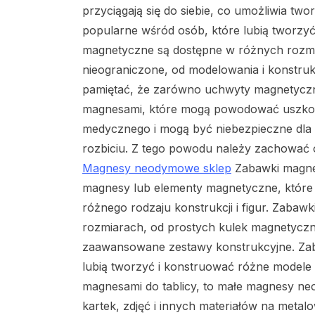
przyciągają się do siebie, co umożliwia two
popularne wśród osób, które lubią tworzyć
magnetyczne są dostępne w różnych rozmia
nieograniczone, od modelowania i konstrukc
pamiętać, że zarówno uchwyty magnetyczne,
magnesami, które mogą powodować uszkodz
medycznego i mogą być niebezpieczne dla lud
rozbiciu. Z tego powodu należy zachować 
Magnesy neodymowe sklep
Zabawki magnet
magnesy lub elementy magnetyczne, które p
różnego rodzaju konstrukcji i figur. Zaba
rozmiarach, od prostych kulek magnetyczny
zaawansowane zestawy konstrukcyjne. Zabaw
lubią tworzyć i konstruować różne modele i
magnesami do tablicy, to małe magnesy ne
kartek, zdjęć i innych materiałów na meta