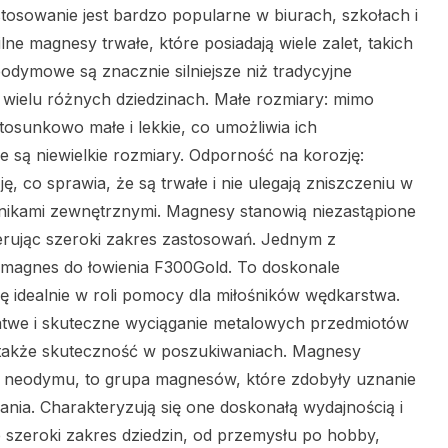
astosowanie jest bardzo popularne w biurach, szkołach i
 magnesy trwałe, które posiadają wiele zalet, takich
odymowe są znacznie silniejsze niż tradycyjne
 wielu różnych dziedzinach. Małe rozmiary: mimo
tosunkowo małe i lekkie, co umożliwia ich
e są niewielkie rozmiary. Odporność na korozję:
co sprawia, że są trwałe i nie ulegają zniszczeniu w
nnikami zewnętrznymi. Magnesy stanowią niezastąpione
erując szeroki zakres zastosowań. Jednym z
t magnes do łowienia F300Gold. To doskonale
 idealnie w roli pomocy dla miłośników wędkarstwa.
łatwe i skuteczne wyciąganie metalowych przedmiotów
e także skuteczność w poszukiwaniach. Magnesy
 neodymu, to grupa magnesów, które zdobyły uznanie
ania. Charakteryzują się one doskonałą wydajnością i
 szeroki zakres dziedzin, od przemysłu po hobby,