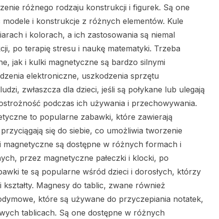
rzenie różnego rodzaju konstrukcji i figurek. Są one
 modele i konstrukcje z różnych elementów. Kule
rach i kolorach, a ich zastosowania są niemal
ji, po terapię stresu i naukę matematyki. Trzeba
 jak i kulki magnetyczne są bardzo silnymi
enia elektroniczne, uszkodzenia sprzętu
zi, zwłaszcza dla dzieci, jeśli są połykane lub ulegają
ostrożność podczas ich używania i przechowywania.
yczne to popularne zabawki, które zawierają
rzyciągają się do siebie, co umożliwia tworzenie
wki magnetyczne są dostępne w różnych formach i
ch, przez magnetyczne pałeczki i klocki, po
ki te są popularne wśród dzieci i dorosłych, którzy
 kształty. Magnesy do tablic, zwane również
odymowe, które są używane do przyczepiania notatek,
lowych tablicach. Są one dostępne w różnych