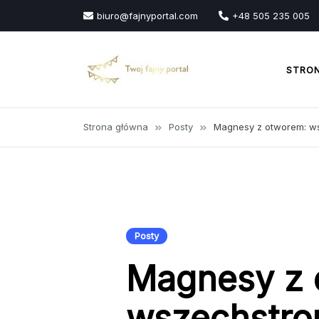
Przejdź
biuro@fajnyportal.com
+48 505 235 005
do
treści
STRO
Strona główna
Posty
Magnesy z otworem: ws
Posty
Magnesy z 
wszechstro