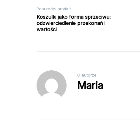
Nawigacja
Poprzedni artykuł
Koszulki jako forma sprzeciwu:
odzwierciedlenie przekonań i
wpisu
wartości
O autorze
Maria