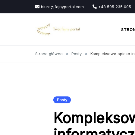
Przejdź
biuro@fajnyportal.com
+48 505 235 005
do
treści
STRO
Strona główna
Posty
Kompleksowa opieka in
Posty
Kompleksow
informatycz