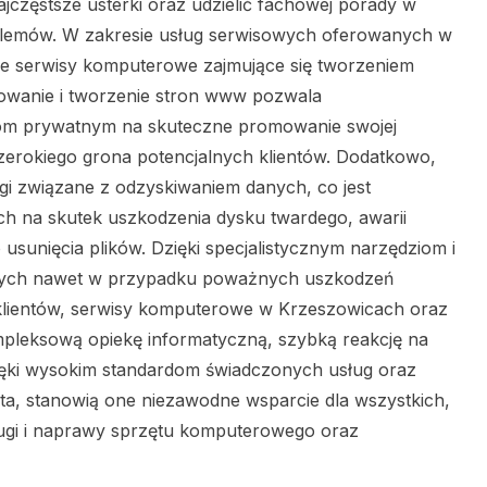
ajczęstsze usterki oraz udzielić fachowej porady w
blemów. W zakresie usług serwisowych oferowanych w
kże serwisy komputerowe zajmujące się tworzeniem
towanie i tworzenie stron www pozwala
bom prywatnym na skuteczne promowanie swojej
 szerokiego grona potencjalnych klientów. Dodatkowo,
gi związane z odzyskiwaniem danych, co jest
ch na skutek uszkodzenia dysku twardego, awarii
unięcia plików. Dzięki specjalistycznym narzędziom i
anych nawet w przypadku poważnych uszkodzeń
klientów, serwisy komputerowe w Krzeszowicach oraz
mpleksową opiekę informatyczną, szybką reakcję na
zięki wysokim standardom świadczonych usług oraz
ta, stanowią one niezawodne wsparcie dla wszystkich,
ugi i naprawy sprzętu komputerowego oraz