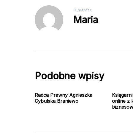
O autorze
Maria
Podobne wpisy
Radca Prawny Agnieszka
Księgarn
Cybulska Braniewo
online z 
bizneso