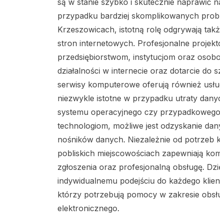
są w stanie szybko i skutecznie naprawić n
przypadku bardziej skomplikowanych pro
Krzeszowicach, istotną rolę odgrywają ta
stron internetowych. Profesjonalne projek
przedsiębiorstwom, instytucjom oraz oso
działalności w internecie oraz dotarcie do
serwisy komputerowe oferują również usłu
niezwykle istotne w przypadku utraty dany
systemu operacyjnego czy przypadkowego us
technologiom, możliwe jest odzyskanie d
nośników danych. Niezależnie od potrzeb 
pobliskich miejscowościach zapewniają ko
zgłoszenia oraz profesjonalną obsługę. D
indywidualnemu podejściu do każdego klien
którzy potrzebują pomocy w zakresie obsł
elektronicznego.