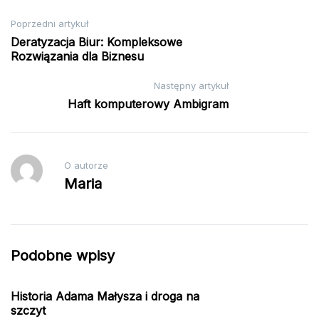
Nawigacja
Poprzedni artykuł
Deratyzacja Biur: Kompleksowe
wpisu
Rozwiązania dla Biznesu
Następny artykuł
Haft komputerowy Ambigram
O autorze
Maria
Podobne wpisy
Historia Adama Małysza i droga na
szczyt