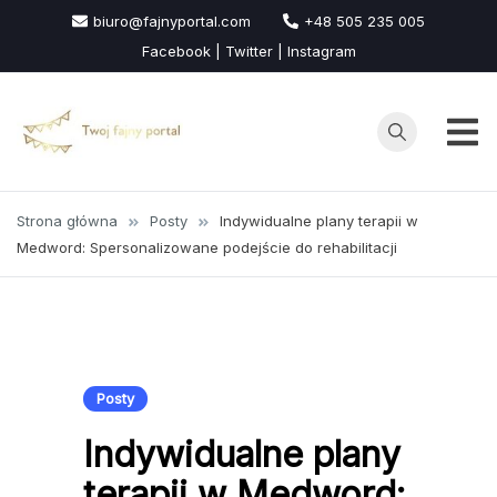
Przejdź
biuro@fajnyportal.com
+48 505 235 005
do
Facebook | Twitter | Instagram
treści
Strona główna
Posty
Indywidualne plany terapii w
Medword: Spersonalizowane podejście do rehabilitacji
Posty
Indywidualne plany
terapii w Medword: