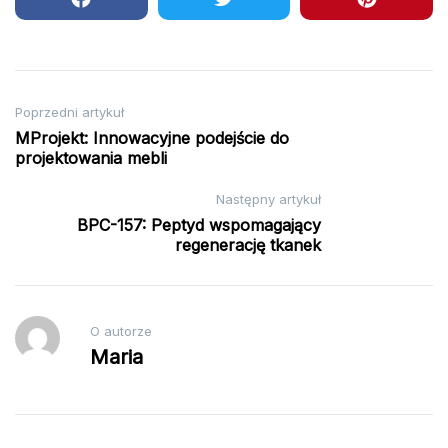
Nawigacja
Poprzedni artykuł
MProjekt: Innowacyjne podejście do
wpisu
projektowania mebli
Następny artykuł
BPC-157: Peptyd wspomagający
regenerację tkanek
O autorze
Maria