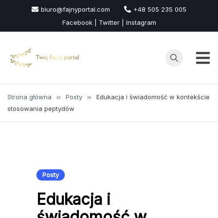
Przejdź
biuro@fajnyportal.com
+48 505 235 005
do
Facebook | Twitter | Instagram
treści
Strona główna
Posty
Edukacja i świadomość w kontekście
stosowania peptydów
Posty
Edukacja i
świadomość w