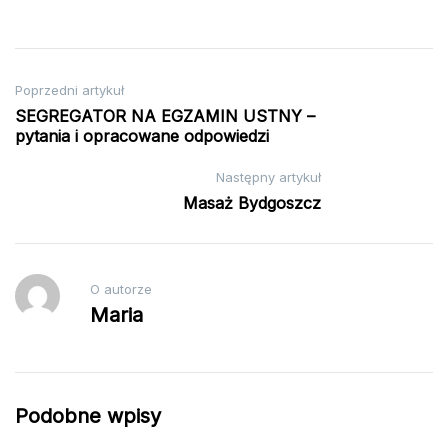
Nawigacja
Poprzedni artykuł
SEGREGATOR NA EGZAMIN USTNY –
wpisu
pytania i opracowane odpowiedzi
Następny artykuł
Masaż Bydgoszcz
O autorze
Maria
Podobne wpisy