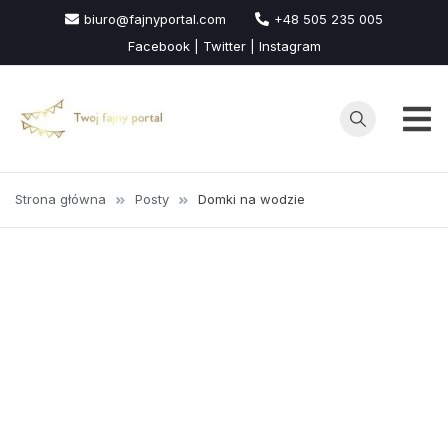
Przejdź
biuro@fajnyportal.com
+48 505 235 005
do
Facebook | Twitter | Instagram
treści
Strona główna
Posty
Domki na wodzie