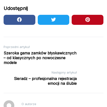
Udostępnij
Nawigacja
Poprzedni artykuł
Szeroka gama zamków błyskawicznych
wpisu
– od klasycznych po nowoczesne
modele
Następny artykuł
Sieradz – profesjonalna rejestracja
emocji na ślubie
O autorze