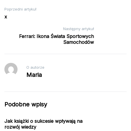
Nawigacja
Poprzedni artykuł
x
wpisu
Następny artykuł
Ferrari: Ikona Świata Sportowych
Samochodów
O autorze
Maria
Podobne wpisy
Jak książki o sukcesie wpływają na
rozwój wiedzy