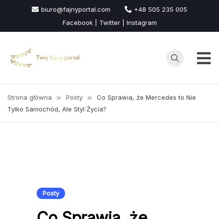
Przejdź
biuro@fajnyportal.com
+48 505 235 005
do
Facebook | Twitter | Instagram
treści
Strona główna
Posty
Co Sprawia, że Mercedes to Nie
Tylko Samochód, Ale Styl Życia?
Posty
Co Sprawia, że