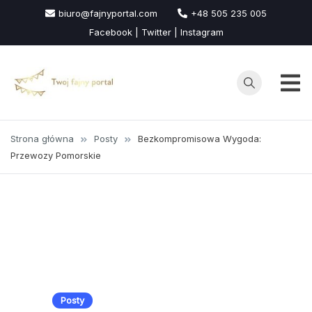
Przejdź
biuro@fajnyportal.com
+48 505 235 005
do
Facebook | Twitter | Instagram
treści
Strona główna
Posty
Bezkompromisowa Wygoda:
Przewozy Pomorskie
Posty