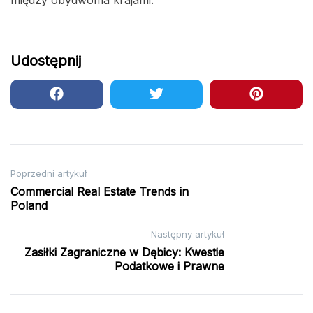
między obydwoma krajami.
Udostępnij
Nawigacja
Poprzedni artykuł
Commercial Real Estate Trends in
wpisu
Poland
Następny artykuł
Zasiłki Zagraniczne w Dębicy: Kwestie
Podatkowe i Prawne