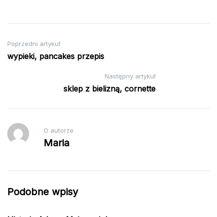
Nawigacja
Poprzedni artykuł
wypieki, pancakes przepis
wpisu
Następny artykuł
sklep z bielizną, cornette
O autorze
Maria
Podobne wpisy