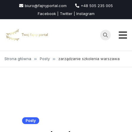
Przejdź
biuro@fajnyportal.com
+48 505 235 005
do
Facebook | Twitter | Instagram
treści
Strona główna
Posty
zarządzanie szkolenia warszawa
Posty