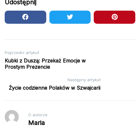
Udostępnij
Nawigacja
Poprzedni artykuł
Kubki z Duszą: Przekaż Emocje w
wpisu
Prostym Prezencie
Następny artykuł
Życie codzienne Polaków w Szwajcarii
O autorze
Maria