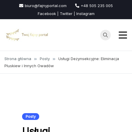
Przejdź
biuro@fajnyportal.com
+48 505 235 005
do
Facebook | Twitter | Instagram
treści
Strona główna
Posty
Usługi Dezynsekcyjne: Eliminacja
Pluskiew i Innych Owadów
Posty
Usługi