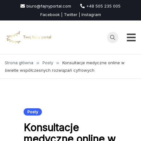
Przejdź
biuro@fajnyportal.com
+48 505 235 005
do
Facebook | Twitter | Instagram
treści
Strona główna
Posty
Konsultacje medyczne online w
świetle współczesnych rozwiązań cyfrowych
Posty
Konsultacje
medyczne online w