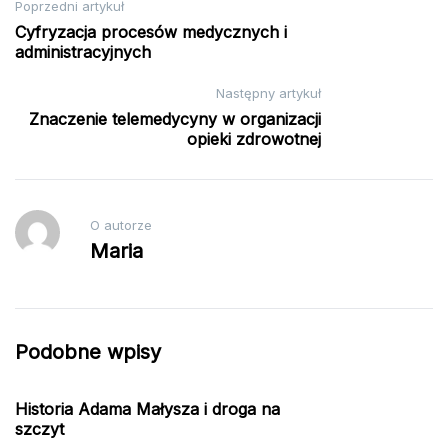
Nawigacja
Poprzedni artykuł
Cyfryzacja procesów medycznych i
wpisu
administracyjnych
Następny artykuł
Znaczenie telemedycyny w organizacji
opieki zdrowotnej
O autorze
Maria
Podobne wpisy
Historia Adama Małysza i droga na
szczyt